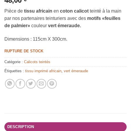
48,00
Pièce de
tissu africain
en
coton calicot
teinté à la main
par nos partenaires teinturiers avec des
motifs «feuilles
de palmier»
couleur
vert émeraude.
Dimensions : 115cm X 300cm.
RUPTURE DE STOCK
Catégorie :
Calicots teintés
Étiquettes :
tissu imprimé africain
,
vert émeraude
DESCRIPTION