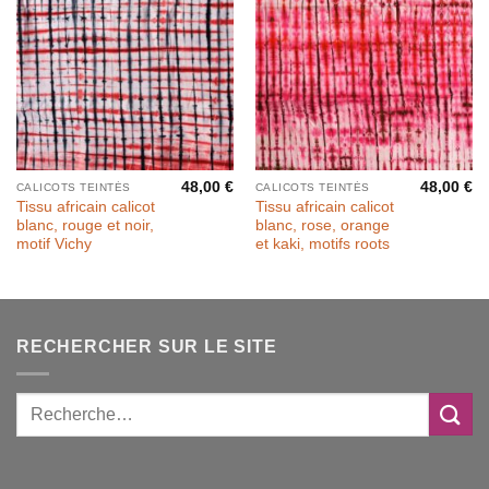
48,00
€
48,00
€
CALICOTS TEINTÉS
CALICOTS TEINTÉS
Tissu africain calicot
Tissu africain calicot
blanc, rouge et noir,
blanc, rose, orange
motif Vichy
et kaki, motifs roots
RECHERCHER SUR LE SITE