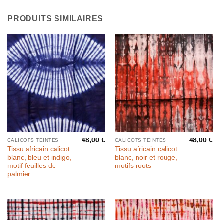
PRODUITS SIMILAIRES
48,00
€
48,00
€
CALICOTS TEINTÉS
CALICOTS TEINTÉS
Tissu africain calicot
Tissu africain calicot
blanc, bleu et indigo,
blanc, noir et rouge,
motif feuilles de
motifs roots
palmier