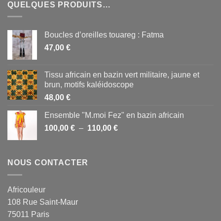
QUELQUES PRODUITS…
Boucles d’oreilles touareg : Fatma
47,00
€
Tissu africain en bazin vert militaire, jaune et
brun, motifs kaléidoscope
48,00
€
Ensemble "M.moi Fez" en bazin africain
Plage
100,00
€
–
110,00
€
de
prix :
100,00 €
NOUS CONTACTER
à
110,00 €
Africouleur
108 Rue Saint-Maur
75011 Paris