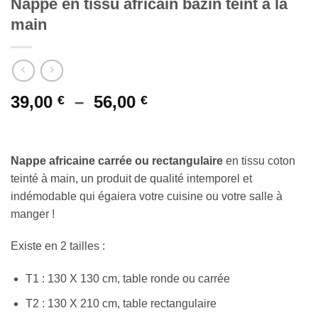
Nappe en tissu africain bazin teint à la
main
Plage
39,00
–
56,00
€
€
de
prix :
39,00 €
Nappe africaine carrée ou rectangulaire
en tissu coton
à
teinté à main, un produit de qualité intemporel et
56,00 €
indémodable qui égaiera votre cuisine ou votre salle à
manger !
Existe en 2 tailles :
T1 : 130 X 130 cm, table ronde ou carrée
T2 : 130 X 210 cm, table rectangulaire