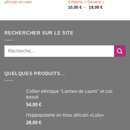
africain en wax
d’ébène « Savane »
Plage
10,00
€
–
19,00
€
de
prix :
10,00 €
à
19,00 €
RECHERCHER SUR LE SITE
QUELQUES PRODUITS…
Collier ethnique "Larmes de cauris" et cuir
tressé
54,00
€
Hyppopotame en tissu africain «Lulu»
28,00
€