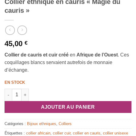
Collier ethnique en cauris « Magie du
cauris »
45,00
€
Collier de cauris et cuir créé
en
Afrique de l’Ouest
. Ces
coquillages blancs servaient autrefois de monnaie
d’échange.
EN STOCK
quantité de Collier ethnique en cauris « Magie du cauris »
AJOUTER AU PANIER
Catégories :
Bijoux ethniques
,
Colliers
Étiquettes :
collier africain
,
collier cuir
,
collier en cauris
,
collier unisexe