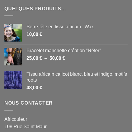
QUELQUES PRODUITS…
Serre-tête en tissu africain : Wax
10,00
€
Bracelet manchette création "Néfer"
Plage
25,00
€
–
50,00
€
de
prix :
Tissu africain calicot blanc, bleu et indigo, motifs
25,00 €
roots
à
48,00
€
50,00 €
NOUS CONTACTER
Africouleur
108 Rue Saint-Maur