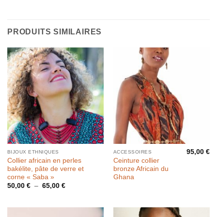
PRODUITS SIMILAIRES
95,00
€
BIJOUX ETHNIQUES
ACCESSOIRES
Collier africain en perles
Ceinture collier
bakélite, pâte de verre et
bronze Africain du
corne « Saba »
Ghana
Plage
50,00
€
–
65,00
€
de
prix :
50,00 €
à
65,00 €