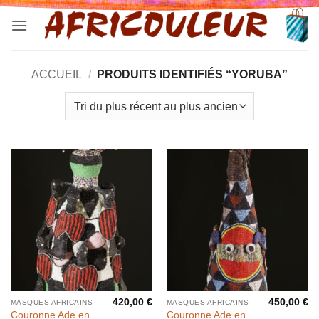
Passer
au
contenu
ACCUEIL
/
PRODUITS IDENTIFIÉS “YORUBA”
420,00
€
450,00
€
MASQUES AFRICAINS
MASQUES AFRICAINS
Couronne Ade en
Couronne Ade en