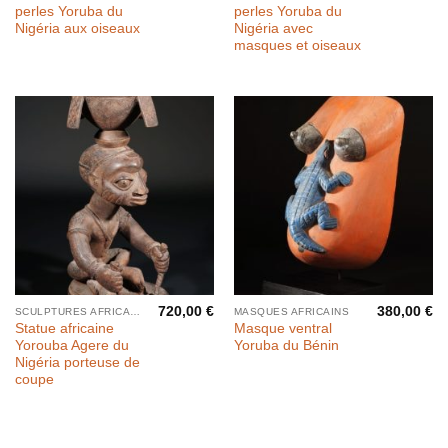
perles Yoruba du
perles Yoruba du
Nigéria aux oiseaux
Nigéria avec
masques et oiseaux
720,00
€
380,00
€
SCULPTURES AFRICAINES
MASQUES AFRICAINS
Statue africaine
Masque ventral
Yorouba Agere du
Yoruba du Bénin
Nigéria porteuse de
coupe