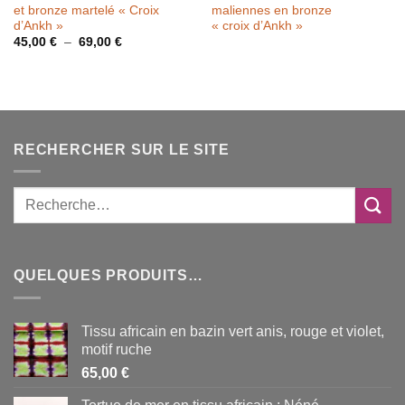
et bronze martelé « Croix
maliennes en bronze
d’Ankh »
« croix d’Ankh »
Plage
45,00
€
–
69,00
€
de
prix :
45,00 €
à
69,00 €
RECHERCHER SUR LE SITE
QUELQUES PRODUITS…
Tissu africain en bazin vert anis, rouge et violet,
motif ruche
65,00
€