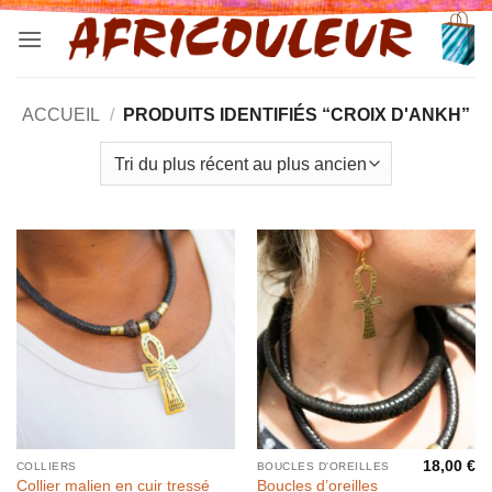
Passer
au
contenu
ACCUEIL
/
PRODUITS IDENTIFIÉS “CROIX D'ANKH”
18,00
€
COLLIERS
BOUCLES D'OREILLES
Collier malien en cuir tressé
Boucles d’oreilles