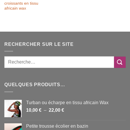
croissants en tissu
africain wax
RECHERCHER SUR LE SITE
QUELQUES PRODUITS…
Turban ou écharpe en tissu africain Wax
Plage
10,00
€
–
22,00
€
de
prix :
Petite trousse écolier en bazin
10,00 €