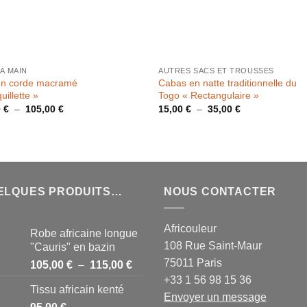
À MAIN
AUTRES SACS ET TROUSSES
en corde macramé
Cabas en natte traditionnelle du
uillette »
Togo « Rectangulaire »
Plage
Plage
0
€
–
105,00
€
15,00
€
–
35,00
€
de
de
prix :
prix :
55,00 €
15,00 €
à
à
105,00 €
35,00 €
ELQUES PRODUITS…
NOUS CONTACTER
Africouleur
Robe africaine longue
108 Rue Saint-Maur
"Cauris" en bazin
75011 Paris
Plage
105,00
€
–
115,00
€
de
+33 1 56 98 15 36
Tissu africain kenté
prix :
Envoyer un message