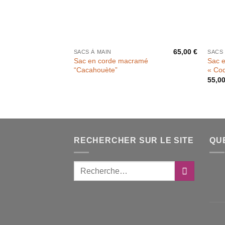
65,00
€
SACS À MAIN
SACS 
Sac en corde macramé
Sac 
“Cacahouète”
« Coq
55,0
RECHERCHER SUR LE SITE
QU