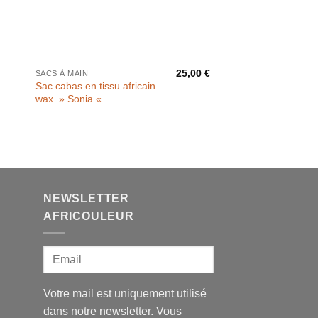
25,00
€
SACS À MAIN
Sac cabas en tissu africain
wax » Sonia «
NEWSLETTER
AFRICOULEUR
Votre mail est uniquement utilisé
dans notre newsletter. Vous