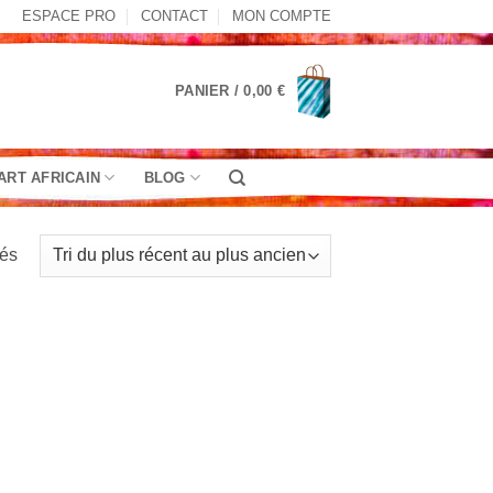
ESPACE PRO
CONTACT
MON COMPTE
PANIER /
0,00
€
ART AFRICAIN
BLOG
Trié
hés
du
plus
récent
au
plus
ancien