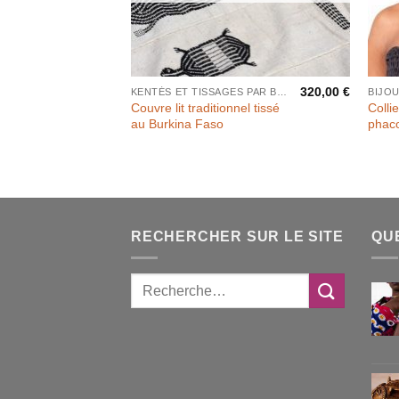
320,00
€
KENTÉS ET TISSAGES PAR BANDES
BIJO
Couvre lit traditionnel tissé
Colli
au Burkina Faso
phac
RECHERCHER SUR LE SITE
QU