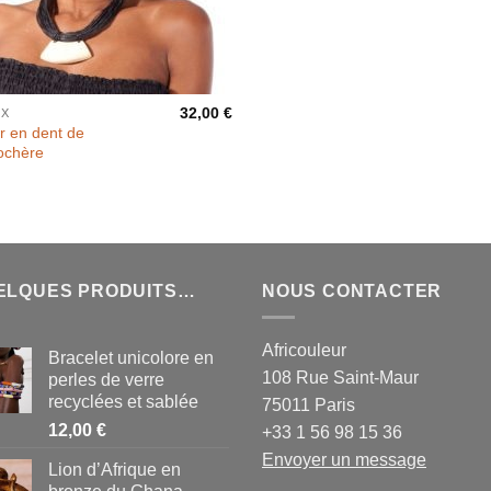
32,00
€
UX
er en dent de
ochère
ELQUES PRODUITS…
NOUS CONTACTER
Africouleur
Bracelet unicolore en
108 Rue Saint-Maur
perles de verre
recyclées et sablée
75011 Paris
12,00
€
+33 1 56 98 15 36
Envoyer un message
Lion d’Afrique en