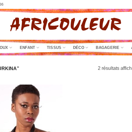
36
JOUX
ENFANT
TISSUS
DÉCO
BAGAGERIE
2 résultats affic
URKINA”