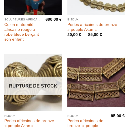
690,00
€
SCULPTURES AFRICAINES
BIJOUX
Colon maternité
Perles africaines de bronze
africaine rouge à
» peuple Akan «
robe bleue berçant
Plage
20,00
€
–
85,00
€
de
son enfant
prix :
20,00 €
à
85,00 €
RUPTURE DE STOCK
95,00
€
BIJOUX
BIJOUX
Perles africaines de bronze
Perles africaines de
« peuple Akan »
bronze » peuple