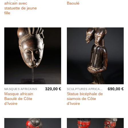
africain avec
Baoulé
statuette de jeune
fille
320,00
€
690,00
€
MASQUES AFRICAINS
SCULPTURES AFRICAINES
Masque africain
Statue bicéphale de
Baoulé de Côte
siamois de Côte
d’Ivoire
d’Ivoire