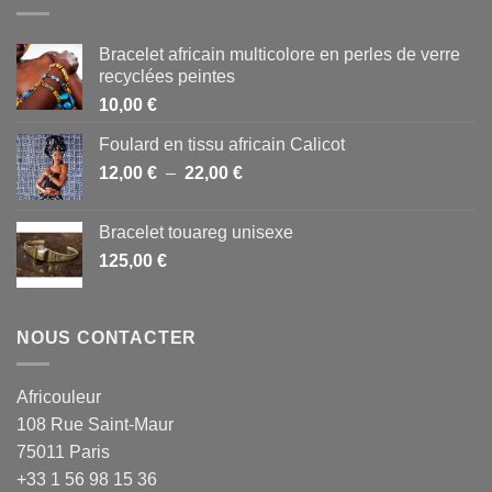
Bracelet africain multicolore en perles de verre
recyclées peintes
10,00
€
Foulard en tissu africain Calicot
Plage
12,00
€
–
22,00
€
de
prix :
Bracelet touareg unisexe
12,00 €
125,00
€
à
22,00 €
NOUS CONTACTER
Africouleur
108 Rue Saint-Maur
75011 Paris
+33 1 56 98 15 36