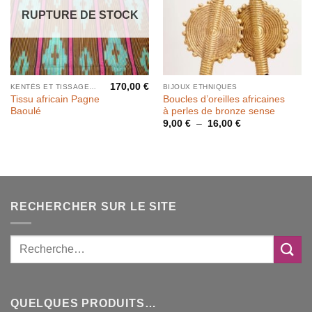
RUPTURE DE STOCK
170,00
€
KENTÉS ET TISSAGES PAR BANDES
BIJOUX ETHNIQUES
Tissu africain Pagne
Boucles d’oreilles africaines
Baoulé
à perles de bronze sense
Plage
9,00
€
–
16,00
€
de
prix :
9,00 €
à
16,00 €
RECHERCHER SUR LE SITE
QUELQUES PRODUITS…