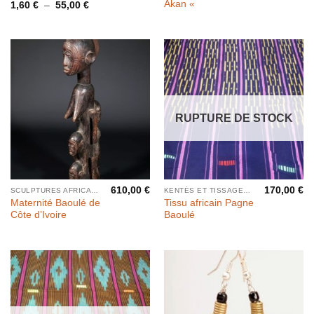
Akan «
Plage
1,60
€
–
55,00
€
de
prix :
1,60 €
à
55,00 €
RUPTURE DE STOCK
610,00
€
170,00
€
SCULPTURES AFRICAINES
KENTÉS ET TISSAGES PAR BANDES
Maternité Baoulé de
Tissu africain Pagne
Côte d’Ivoire
Baoulé