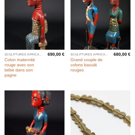
690,00
€
680,00
€
SCULPTURES AFRICAINES
SCULPTURES AFRICAINES
Colon maternité
Grand couple de
rouge avec son
colons baoulé
bébé dans son
rouges
pagne