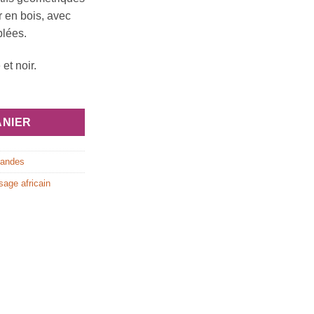
r en bois, avec
blées.
et noir.
ANIER
bandes
ssage africain