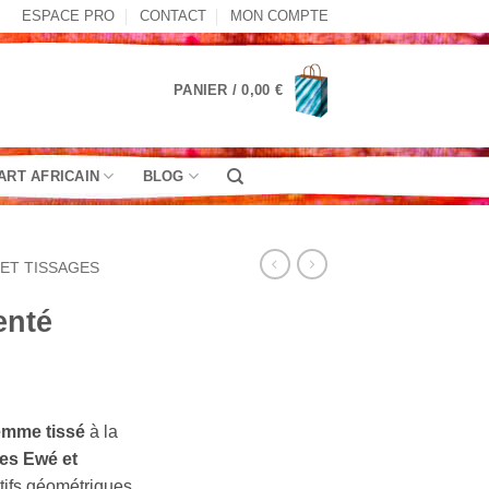
ESPACE PRO
CONTACT
MON COMPTE
PANIER /
0,00
€
ART AFRICAIN
BLOG
ET TISSAGES
enté
emme tissé
à la
ies Ewé et
tifs géométriques