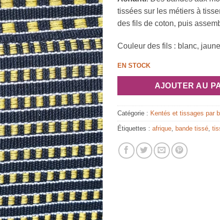
tissées sur les métiers à tisse
des fils de coton, puis assem
Couleur des fils : blanc, jaune 
EN STOCK
AJOUTER AU P
Catégorie :
Kentés et tissages par 
Étiquettes :
afrique
,
bande tissé
,
ti