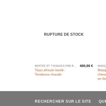
RUPTURE DE STOCK
400,00
€
KENTÉS ET TISSAGES PAR BANDES
MASQ
Tissu africain kenté :
Masq
Tendance chaude
cheve
en fe
RECHERCHER SUR LE SITE
QU