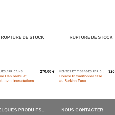
RUPTURE DE STOCK
RUPTURE DE STOCK
270,00
€
320
UES AFRICAINS
KENTÉS ET TISSAGES PAR BANDES
ue Dan barbu et
Couvre lit traditionnel tissé
lu avec incrustations
au Burkina Faso
r
ELQUES PRODUITS…
NOUS CONTACTER