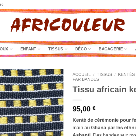
36
JOUX
ENFANT
TISSUS
DÉCO
BAGAGERIE
ACCUEIL
/
TISSUS
/
KENTÉS 
PAR BANDES
Tissu africain k
95,00
€
Kenté de cérémonie pour f
main au
Ghana par les ethn
Ashanti
. Des bandes aux mo