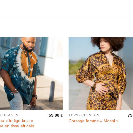
55,00
€
75
/CHEMISES
TOPS / CHEMISES
u « Indigo-kola »
Corsage femme « Moshi »
ue en tissu africain