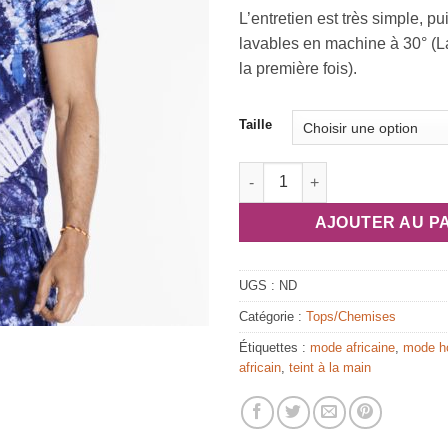
L’entretien est très simple, pu
lavables en machine à 30° (
la première fois).
Taille
quantité de Tee shirt batik “Y
AJOUTER AU P
UGS :
ND
Catégorie :
Tops/Chemises
Étiquettes :
mode africaine
,
mode 
africain
,
teint à la main