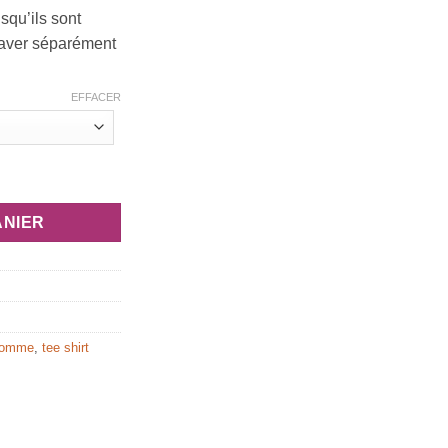
isqu’ils sont
Laver séparément
EFFACER
aho”
ANIER
homme
,
tee shirt