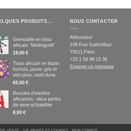
ELQUES PRODUITS…
NOUS CONTACTER
Africouleur
Grenouille en tissu
108 Rue Saint-Maur
africain "Mistinguett"
75011 Paris
19,00
€
+33 1 56 98 15 36
Tissu africain en bazin
Envoyer un message
fuchsia, jaune, gris et
vert olive, motif dune
65,00
€
Boucles d'oreilles
africaines : deux perles
de verre et bakélite
8,00
€
 DE VENTE
VIE PRIVÉE ET COOKIES
MON COMPTE