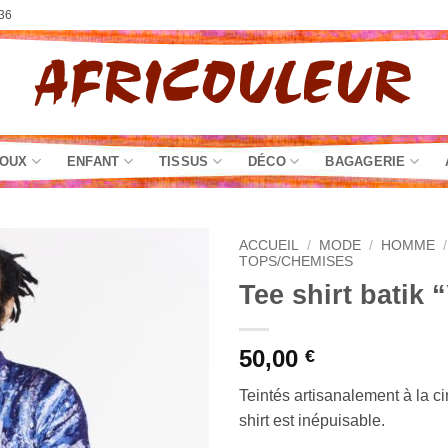
36
JOUX
ENFANT
TISSUS
DÉCO
BAGAGERIE
ACCUEIL
/
MODE
/
HOMME
/
TOPS/CHEMISES
Tee shirt batik 
50,00
€
Teintés artisanalement à la cir
shirt est inépuisable.