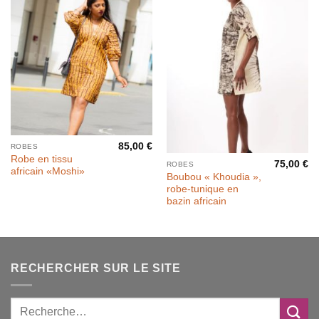
Rupture de stock
85,00
€
ROBES
Robe en tissu
75,00
€
ROBES
africain «Moshi»
Boubou « Khoudia »,
robe-tunique en
bazin africain
RECHERCHER SUR LE SITE