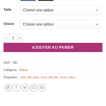
Taille
Choisir
quantité de Robe en tissu africain "Grace"
AJOUTER AU PANIER
UGS :
ND
Catégorie :
Robes
Étiquettes :
robe africaine
,
tissu africain
,
tissu coton