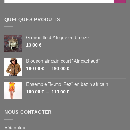
QUELQUES PRODUITS…
Grenouille d’Afrique en bronze
13,00
€
Blouson africain court "Africachaud"
Plage
180,00
€
–
190,00
€
de
prix :
Ensemble "M.moi Fez" en bazin africain
180,00 €
Plage
100,00
€
–
110,00
€
à
de
190,00 €
prix :
100,00 €
NOUS CONTACTER
à
110,00 €
Africouleur