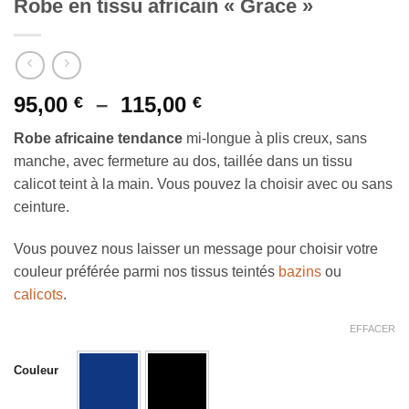
Robe en tissu africain « Grace »
Plage
95,00
–
115,00
€
€
de
Robe africaine tendance
mi-longue à plis creux, sans
prix :
manche, avec fermeture au dos, taillée dans un tissu
95,00 €
calicot teint à la main. Vous pouvez la choisir avec ou sans
à
ceinture.
115,00 €
Vous pouvez nous laisser un message pour choisir votre
couleur préférée parmi nos tissus teintés
bazins
ou
calicots
.
EFFACER
Couleur