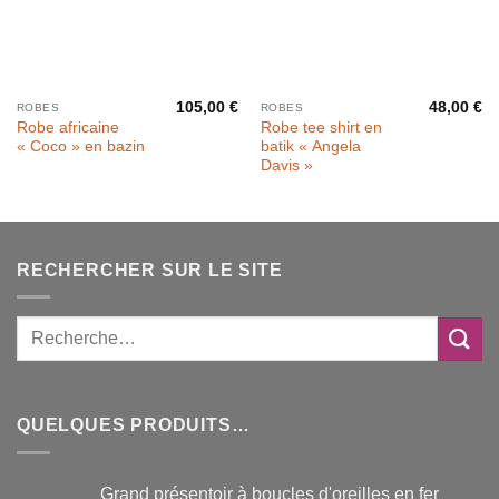
105,00
€
48,00
€
ROBES
ROBES
Robe africaine
Robe tee shirt en
« Coco » en bazin
batik « Angela
Davis »
RECHERCHER SUR LE SITE
QUELQUES PRODUITS…
Grand présentoir à boucles d'oreilles en fer