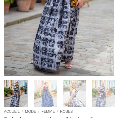
ACCUEIL
/
MODE
/
FEMME
/
ROBES