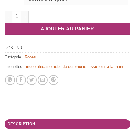
quantité de Robe longue en tissu africain "Grace"
AJOUTER AU PANIER
UGS :
ND
Catégorie :
Robes
Étiquettes :
mode africaine
,
robe de cérémonie
,
tissu teint à la main
DESCRIPTION