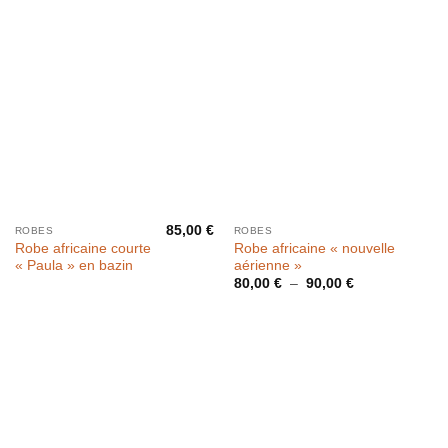
85,00
€
ROBES
ROBES
Robe africaine courte
Robe africaine « nouvelle
« Paula » en bazin
aérienne »
Plage
80,00
€
–
90,00
€
de
prix :
80,00 €
à
90,00 €