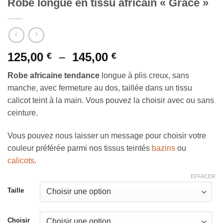
Robe longue en tissu africain « Grace »
Plage
125,00
–
145,00
€
€
de
Robe africaine tendance
longue à plis creux, sans
prix :
manche, avec fermeture au dos, taillée dans un tissu
125,00 €
calicot teint à la main. Vous pouvez la choisir avec ou sans
à
ceinture.
145,00 €
Vous pouvez nous laisser un message pour choisir votre
couleur préférée parmi nos tissus teintés
bazins
ou
calicots
.
EFFACER
Taille
Choisir