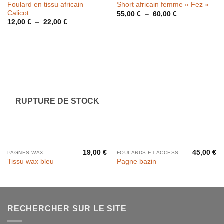
Foulard en tissu africain
Short africain femme « Fez »
Calicot
Plage
55,00
€
–
60,00
€
de
Plage
12,00
€
–
22,00
€
prix :
de
55,00 €
prix :
à
12,00 €
60,00 €
à
22,00 €
RUPTURE DE STOCK
19,00
€
45,00
€
PAGNES WAX
FOULARDS ET ACCESSOIRES CHEVEUX
Tissu wax bleu
Pagne bazin
RECHERCHER SUR LE SITE