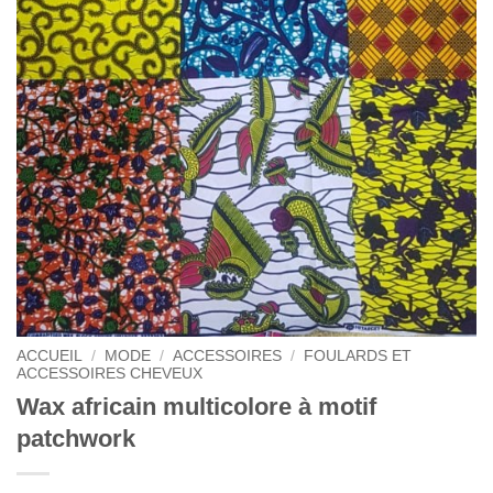
ACCUEIL
/
MODE
/
ACCESSOIRES
/
FOULARDS ET
ACCESSOIRES CHEVEUX
Wax africain multicolore à motif
patchwork