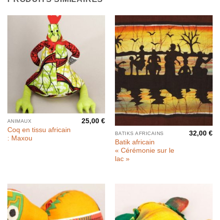
Rupture de stock
25,00
€
ANIMAUX
Coq en tissu africain
32,00
€
BATIKS AFRICAINS
: Maxou
Batik africain
« Cérémonie sur le
lac »