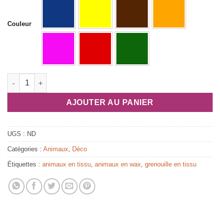
Couleur
quantité de Grenouille en tissu africain "Mistinguett"
AJOUTER AU PANIER
UGS :
ND
Catégories :
Animaux
,
Déco
Étiquettes :
animaux en tissu
,
animaux en wax
,
grenouille en tissu