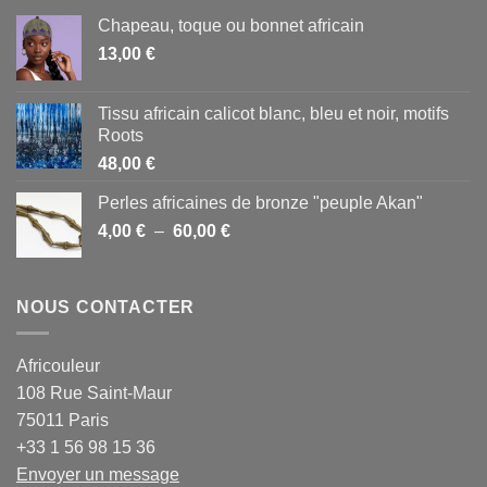
Chapeau, toque ou bonnet africain
13,00
€
Tissu africain calicot blanc, bleu et noir, motifs
Roots
48,00
€
Perles africaines de bronze "peuple Akan"
Plage
4,00
€
–
60,00
€
de
prix :
4,00 €
NOUS CONTACTER
à
60,00 €
Africouleur
108 Rue Saint-Maur
75011 Paris
+33 1 56 98 15 36
Envoyer un message