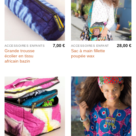
7,00
€
28,00
€
ACCESSOIRES ENFANTS
ACCESSOIRES ENFANT
Grande trousse
Sac à main fillette
écolier en tissu
poupée wax
africain bazin