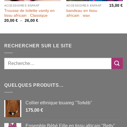
15,00
€
ACCESSOIRES ENFANT
ACCESSOIRES ENFANT
Trousse de toilette vanity en
bandeau en tissu
tissu africain : Classique
africain : wax
Plage
20,00
€
–
26,00
€
de
prix :
20,00 €
à
26,00 €
RECHERCHER SUR LE SITE
QUELQUES PRODUITS…
Collier ethnique touareg "Torkéb"
175,00
€
Ensemble Bébé Fille en tissu africain "Betty"