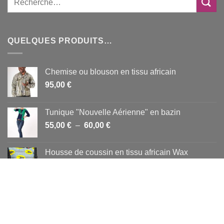
QUELQUES PRODUITS…
Chemise ou blouson en tissu africain
95,00
€
Tunique "Nouvelle Aérienne" en bazin
Plage
55,00
€
–
60,00
€
de
prix :
Housse de coussin en tissu africain Wax
55,00 €
15,00
€
à
60,00 €
NOUS CONTACTER